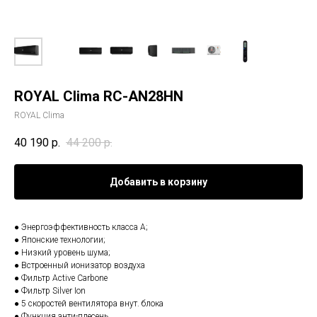
ROYAL Clima RC-AN28HN
ROYAL Clima
40 190
р.
44 200
р.
Добавить в корзину
● Энергоэффективность класса А;
● Японские технологии;
● Низкий уровень шума;
● Встроенный ионизатор воздуха
● Фильтр Active Carbone
● Фильтр Silver Ion
● 5 скоростей вентилятора внут. блока
● Функция анти-плесень