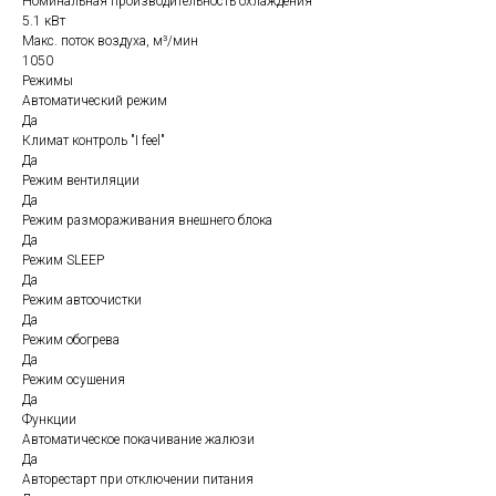
Номинальная производительность охлаждения
5.1 кВт
Макс. поток воздуха, м³/мин
1050
Режимы
Автоматический режим
Да
Климат контроль "I feel"
Да
Режим вентиляции
Да
Режим размораживания внешнего блока
Да
Режим SLEEP
Да
Режим автоочистки
Да
Режим обогрева
Да
Режим осушения
Да
Функции
Автоматическое покачивание жалюзи
Да
Авторестарт при отключении питания