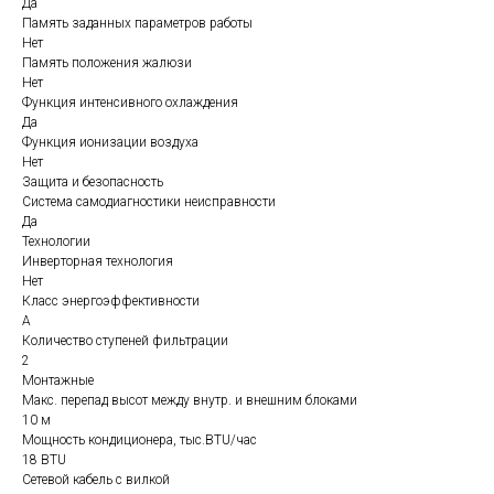
Да
Память заданных параметров работы
Нет
Память положения жалюзи
Нет
Функция интенсивного охлаждения
Да
Функция ионизации воздуха
Нет
Защита и безопасность
Система самодиагностики неисправности
Да
Технологии
Инверторная технология
Нет
Класс энергоэффективности
A
Количество ступеней фильтрации
2
Монтажные
Макс. перепад высот между внутр. и внешним блоками
10 м
Мощность кондиционера, тыс.BTU/час
18 BTU
Сетевой кабель с вилкой